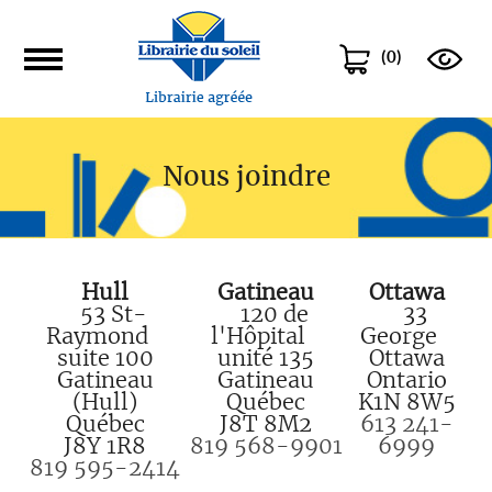
(
0
)
Nous joindre
Hull
Gatineau
Ottawa
53 St-
120 de
33
Raymond
l'Hôpital
George
suite 100
unité 135
Ottawa
Gatineau
Gatineau
Ontario
(Hull)
Québec
K1N 8W5
Québec
J8T 8M2
613 241-
J8Y 1R8
819 568-9901
6999
819 595-2414