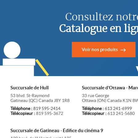
Consultez notr
Catalogue en lig
Voir nos produits
Succursale de Hull
Succursale d’Ottawa - Mar
53 blvd. St-Raymond
33 rue George
Gatineau
(
QC
)
Canada
J8Y 1R8
Ottawa
(
ON
)
Canada
K1N 8
Téléphone :
819 595-2414
Téléphone :
613 241-6999
Télécopieur :
819 595-3672
Télécopieur :
613 241-5680
Succursale de Gatineau - Édifice du cinéma 9