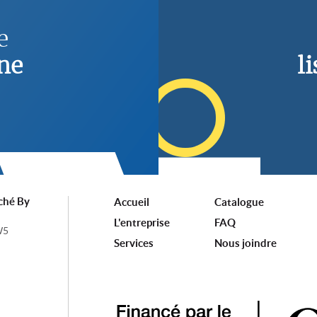
e
ne
l
ché By
Accueil
Catalogue
L'entreprise
FAQ
W5
Services
Nous joindre