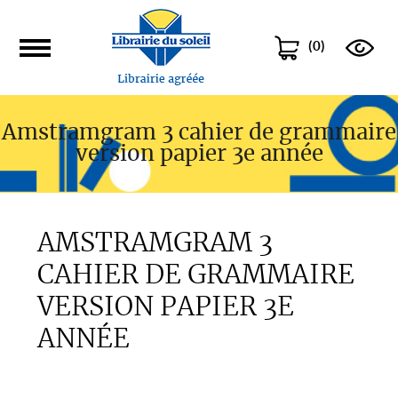
(
0
)
Amstramgram 3 cahier de grammaire
version papier 3e année
AMSTRAMGRAM 3
CAHIER DE GRAMMAIRE
VERSION PAPIER 3E
ANNÉE