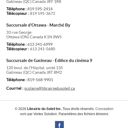
Gatineau
(
QC
)
Canada
J8Y 1R8
Téléphone :
819 595-2414
Télécopieur :
819 595-3672
Succursale d’Ottawa - Marché By
33 rue George
Ottawa
(
ON
)
Canada
K1N 8W5
Téléphone :
613 241-6999
Télécopieur :
613 241-5680
Succursale de Gatineau - Édifice du cinéma 9
120 boul. de l'Hôpital, unité 135
Gatineau
(
QC
)
Canada
J8T 8M2
Téléphone :
819-568-9901
Courriel :
scolaire@librairiedusoleil.ca
© 2026
Librairie du Soleil Inc.
Tous droits réservés.
Conception
web
par Vortex Solution
.
Paramètres des fichiers témoins