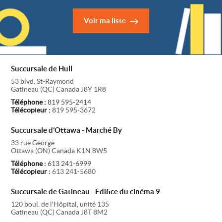
Voir ma liste
Succursale de Hull
53 blvd. St-Raymond
Gatineau
(
QC
)
Canada
J8Y 1R8
Téléphone :
819 595-2414
Télécopieur :
819 595-3672
Succursale d’Ottawa - Marché By
33 rue George
Ottawa
(
ON
)
Canada
K1N 8W5
Téléphone :
613 241-6999
Télécopieur :
613 241-5680
Succursale de Gatineau - Édifice du cinéma 9
120 boul. de l'Hôpital, unité 135
Gatineau
(
QC
)
Canada
J8T 8M2