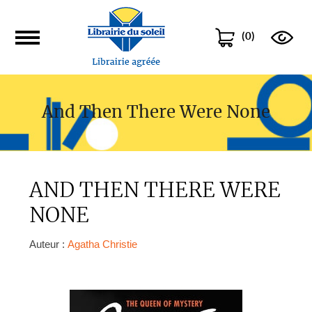
(
0
)
And Then There Were None
AND THEN THERE WERE
NONE
Auteur :
Agatha Christie