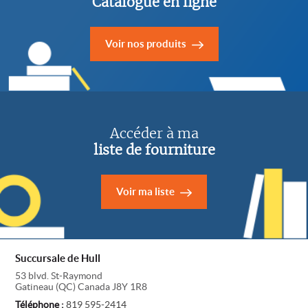
Catalogue en ligne
Voir nos produits
Accéder à ma
liste de fourniture
Voir ma liste
Succursale de Hull
53 blvd. St-Raymond
Gatineau
(
QC
)
Canada
J8Y 1R8
Téléphone :
819 595-2414