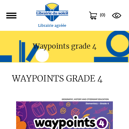
(
0
)
Waypoints grade 4
WAYPOINTS GRADE 4