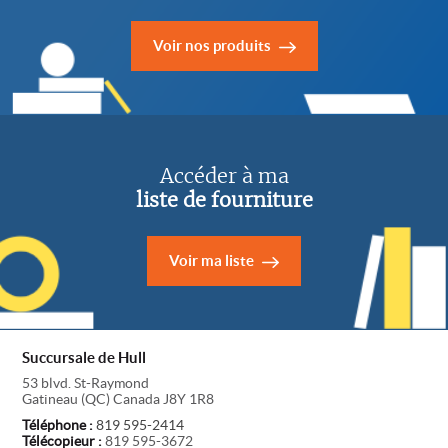
Voir nos produits
Accéder à ma
liste de fourniture
Voir ma liste
Succursale de Hull
53 blvd. St-Raymond
Gatineau
(
QC
)
Canada
J8Y 1R8
Téléphone :
819 595-2414
Télécopieur :
819 595-3672